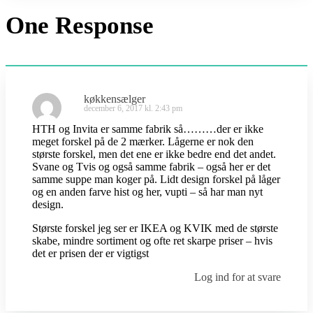
One Response
køkkensælger
december 6, 2017 kl. 2:43 pm
HTH og Invita er samme fabrik så………der er ikke
meget forskel på de 2 mærker. Lågerne er nok den
største forskel, men det ene er ikke bedre end det andet.
Svane og Tvis og også samme fabrik – også her er det
samme suppe man koger på. Lidt design forskel på låger
og en anden farve hist og her, vupti – så har man nyt
design.
Største forskel jeg ser er IKEA og KVIK med de største
skabe, mindre sortiment og ofte ret skarpe priser – hvis
det er prisen der er vigtigst
Log ind for at svare