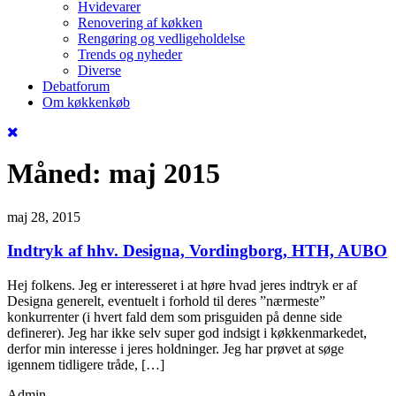
Hvidevarer
Renovering af køkken
Rengøring og vedligeholdelse
Trends og nyheder
Diverse
Debatforum
Om køkkenkøb
Måned:
maj 2015
maj 28, 2015
Indtryk af hhv. Designa, Vordingborg, HTH, AUBO
Hej folkens. Jeg er interesseret i at høre hvad jeres indtryk er af
Designa generelt, eventuelt i forhold til deres ”nærmeste”
konkurrenter (i hvert fald dem som prisguiden på denne side
definerer). Jeg har ikke selv super god indsigt i køkkenmarkedet,
derfor min interesse i jeres holdninger. Jeg har prøvet at søge
igennem tidligere tråde, […]
Admin