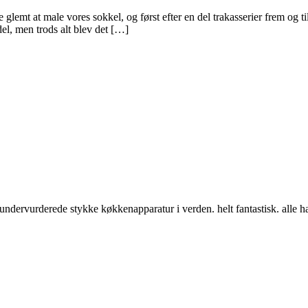
emt at male vores sokkel, og først efter en del trakasserier frem og til
 del, men trods alt blev det […]
ndervurderede stykke køkkenapparatur i verden. helt fantastisk. alle har