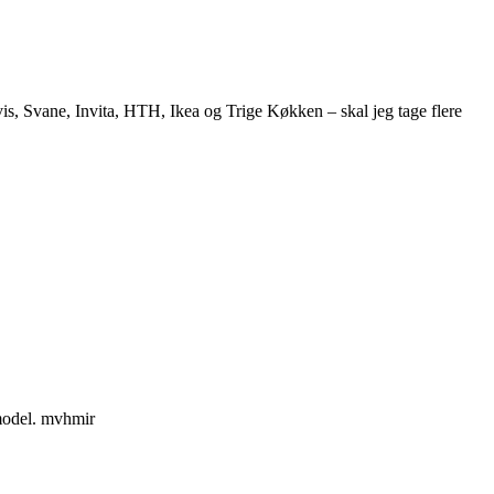
s, Svane, Invita, HTH, Ikea og Trige Køkken – skal jeg tage flere
 model. mvhmir