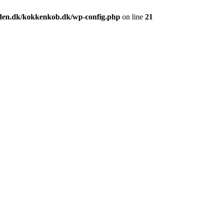
den.dk/kokkenkob.dk/wp-config.php
on line
21