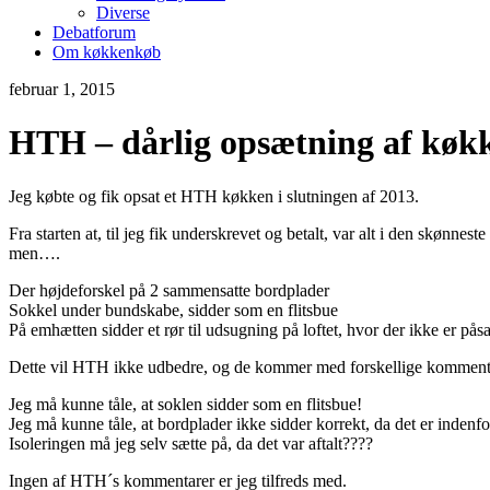
Diverse
Debatforum
Om køkkenkøb
februar 1, 2015
HTH – dårlig opsætning af køk
Jeg købte og fik opsat et HTH køkken i slutningen af 2013.
Fra starten at, til jeg fik underskrevet og betalt, var alt i den skønneste
men….
Der højdeforskel på 2 sammensatte bordplader
Sokkel under bundskabe, sidder som en flitsbue
På emhætten sidder et rør til udsugning på loftet, hvor der ikke er påsa
Dette vil HTH ikke udbedre, og de kommer med forskellige komment
Jeg må kunne tåle, at soklen sidder som en flitsbue!
Jeg må kunne tåle, at bordplader ikke sidder korrekt, da det er inde
Isoleringen må jeg selv sætte på, da det var aftalt????
Ingen af HTH´s kommentarer er jeg tilfreds med.