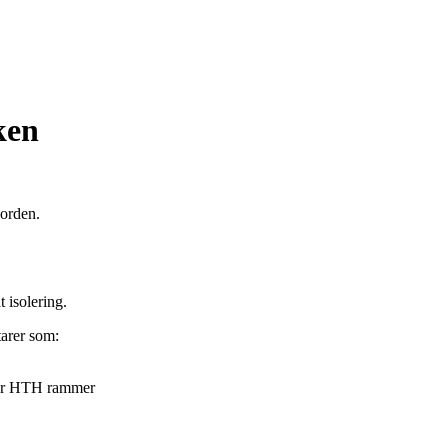
ken
 orden.
t isolering.
arer som:
nfor HTH rammer