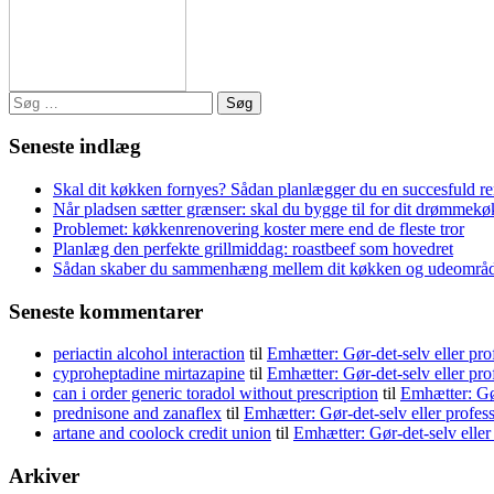
Søg
efter:
Seneste indlæg
Skal dit køkken fornyes? Sådan planlægger du en succesfuld r
Når pladsen sætter grænser: skal du bygge til for dit drømmek
Problemet: køkkenrenovering koster mere end de fleste tror
Planlæg den perfekte grillmiddag: roastbeef som hovedret
Sådan skaber du sammenhæng mellem dit køkken og udeområ
Seneste kommentarer
periactin alcohol interaction
til
Emhætter: Gør-det-selv eller pro
cyproheptadine mirtazapine
til
Emhætter: Gør-det-selv eller pro
can i order generic toradol without prescription
til
Emhætter: Gør
prednisone and zanaflex
til
Emhætter: Gør-det-selv eller profes
artane and coolock credit union
til
Emhætter: Gør-det-selv eller
Arkiver