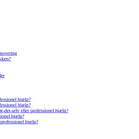
enovering
økken?
der
fessionel hjælp?
fessionel hjælp?
-det-selv eller professionel hjælp?
sionel hjælp?
 professionel hjælp?